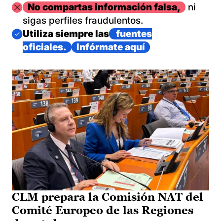
Imagen
No compartas información falsa,
ni
sigas perfiles fraudulentos.
Imagen
Utiliza siempre las
fuentes
oficiales.
Infórmate aquí
CLM prepara la Comisión NAT del
Comité Europeo de las Regiones