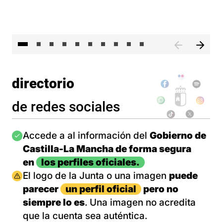
II 
directorio
de redes sociales
Imagen
Accede a al información del
Gobierno de
Castilla-La Mancha de forma segura
en
los perfiles oficiales.
Imagen
El logo de la Junta o una imagen
puede
parecer
un perfil oficial
pero no
siempre lo es
. Una imagen no acredita
que la cuenta sea auténtica.