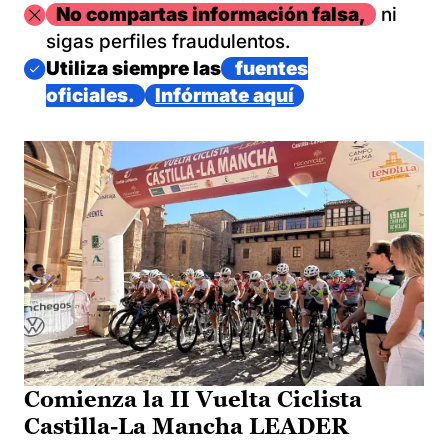
Imagen
No compartas información falsa,
ni
sigas perfiles fraudulentos.
Imagen
Utiliza siempre las
fuentes
oficiales.
Infórmate aquí
Comienza la II Vuelta Ciclista
Castilla-La Mancha LEADER