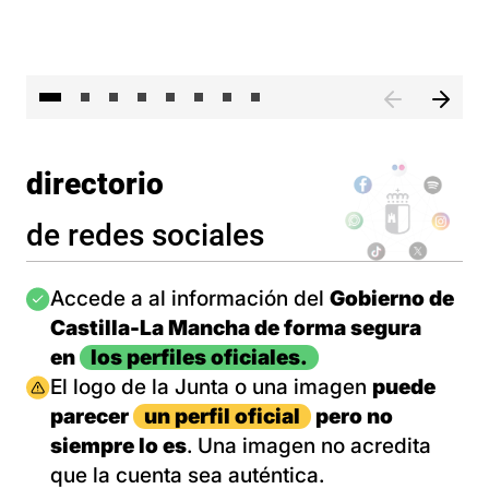
El 
directorio
de redes sociales
Imagen
Accede a al información del
Gobierno de
Castilla-La Mancha de forma segura
en
los perfiles oficiales.
Imagen
El logo de la Junta o una imagen
puede
parecer
un perfil oficial
pero no
siempre lo es
. Una imagen no acredita
que la cuenta sea auténtica.