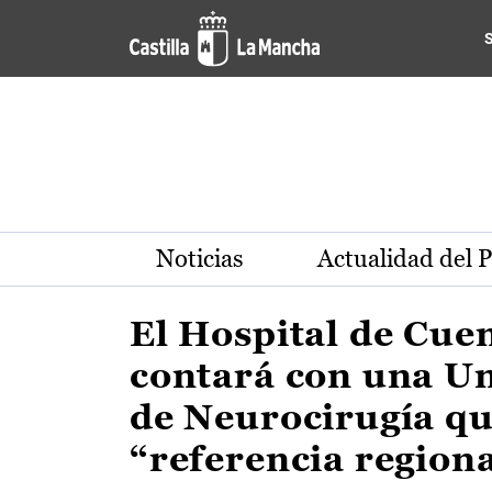
Actualidad de la región de 
Pasar al contenido principal
Noticias
Actualidad del 
El Hospital de Cue
contará con una U
de Neurocirugía qu
“referencia region