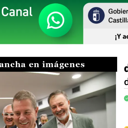
Mancha en imágenes
I