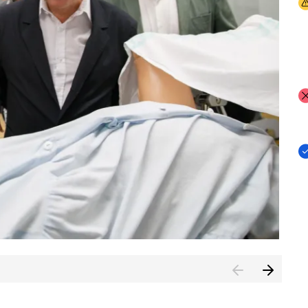
I
I
I
n de Cuenca (CESICU)