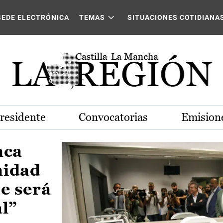
Castilla-La Mancha
SEDE ELECTRÓNICA
TEMAS
SITUACIONES COTIDIANA
Presidente
Convocatorias
Emisione
nca
nidad
e será
al”