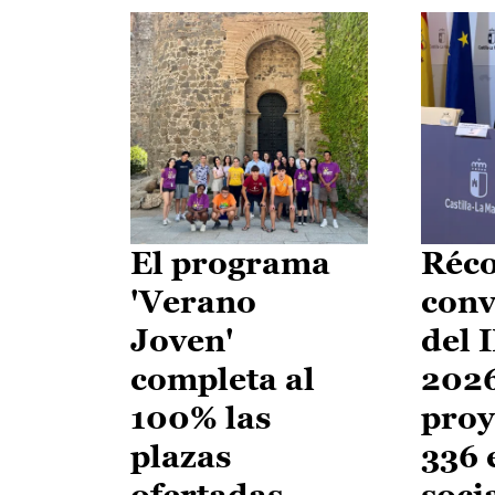
El programa
Réco
'Verano
conv
Joven'
del 
completa al
2026
100% las
proy
plazas
336 
ofertadas
soci