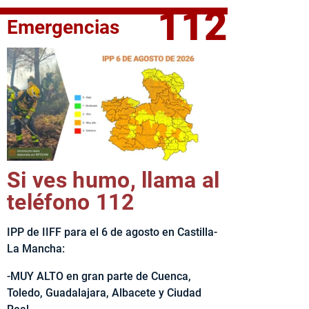
112
Emergencias
fe del Ejecutivo castellanomanchego, Emiliano García-Page, 
Si ves humo, llama al
teléfono 112
IPP de IIFF para el 6 de agosto en Castilla-
La Mancha:
-MUY ALTO en gran parte de Cuenca,
Toledo, Guadalajara, Albacete y Ciudad