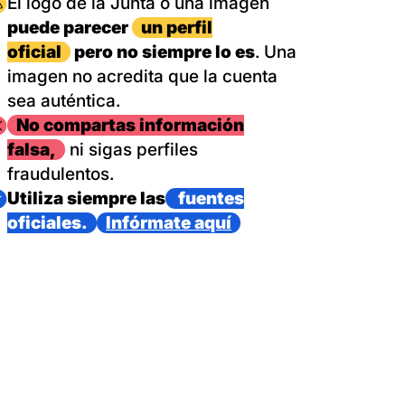
magen
El logo de la Junta o una imagen
puede parecer
un perfil
oficial
pero no siempre lo es
. Una
imagen no acredita que la cuenta
sea auténtica.
magen
No compartas información
falsa,
ni sigas perfiles
fraudulentos.
magen
Utiliza siempre las
fuentes
oficiales.
Infórmate aquí