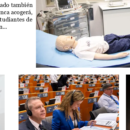
iado también
enca acogerá,
studiantes de
...