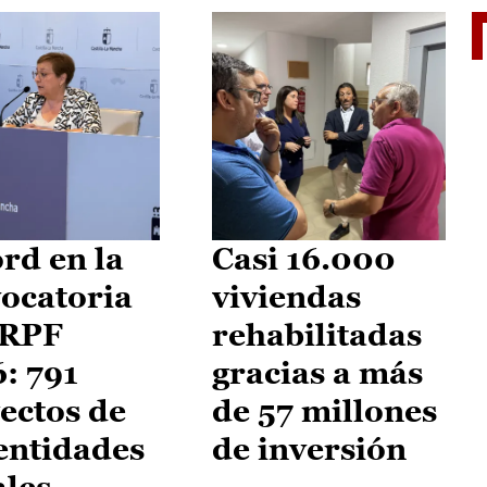
El je
rd en la
Casi 16.000
ocatoria
viviendas
IRPF
rehabilitadas
: 791
gracias a más
ectos de
de 57 millones
entidades
de inversión
ales