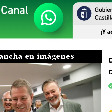
Mancha en imágenes
I