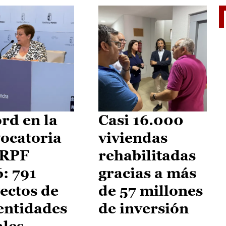
El je
rd en la
Casi 16.000
ocatoria
viviendas
IRPF
rehabilitadas
: 791
gracias a más
ectos de
de 57 millones
entidades
de inversión
ales