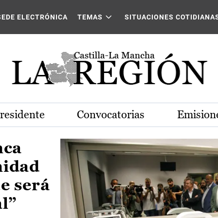
Castilla-La Mancha
SEDE ELECTRÓNICA
TEMAS
SITUACIONES COTIDIANA
Presidente
Convocatorias
Emisione
nca
nidad
e será
al”