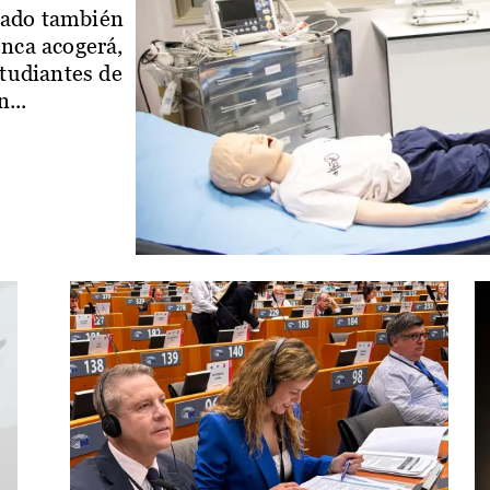
iado también
enca acogerá,
studiantes de
...