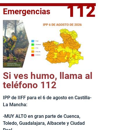
112
Emergencias
fe del Ejecutivo castellanomanchego, Emiliano García-Page, 
Si ves humo, llama al
teléfono 112
IPP de IIFF para el 6 de agosto en Castilla-
La Mancha:
-MUY ALTO en gran parte de Cuenca,
Toledo, Guadalajara, Albacete y Ciudad