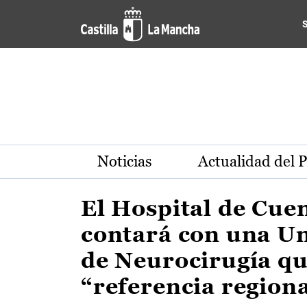
Actualidad de la región de 
Pasar al contenido principal
Noticias
Actualidad del 
El Hospital de Cue
contará con una U
de Neurocirugía qu
“referencia region