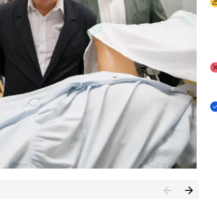
I
I
I
n de Cuenca (CESICU)