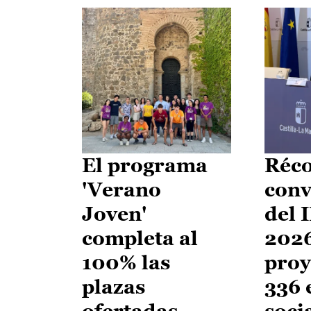
El programa
Réco
'Verano
conv
Joven'
del 
completa al
2026
100% las
proy
plazas
336 
ofertadas
soci