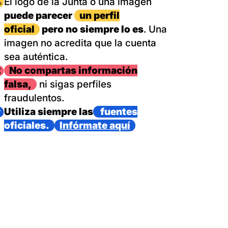
magen
El logo de la Junta o una imagen
puede parecer
un perfil
oficial
pero no siempre lo es
. Una
imagen no acredita que la cuenta
sea auténtica.
magen
No compartas información
falsa,
ni sigas perfiles
fraudulentos.
magen
Utiliza siempre las
fuentes
oficiales.
Infórmate aquí