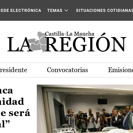
Castilla-La Mancha
SEDE ELECTRÓNICA
TEMAS
SITUACIONES COTIDIANA
Presidente
Convocatorias
Emisione
nca
nidad
e será
al”