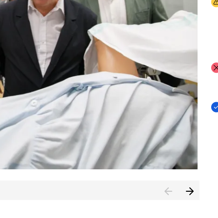
I
I
I
n de Cuenca (CESICU)