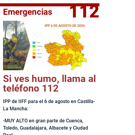
112
Emergencias
fe del Ejecutivo castellanomanchego, Emiliano García-Page, 
Si ves humo, llama al
teléfono 112
IPP de IIFF para el 6 de agosto en Castilla-
La Mancha:
-MUY ALTO en gran parte de Cuenca,
Toledo, Guadalajara, Albacete y Ciudad