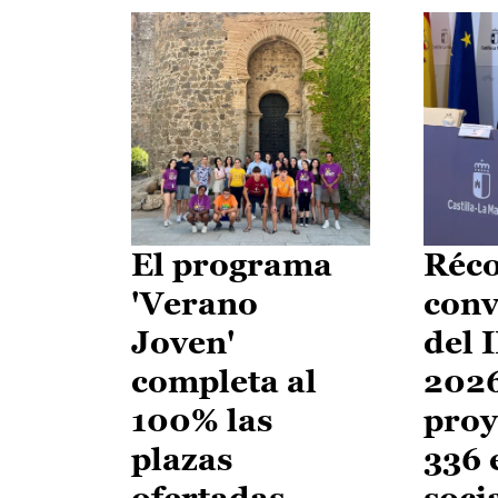
El programa
Réco
'Verano
conv
Joven'
del 
completa al
2026
100% las
proy
plazas
336 
ofertadas
soci