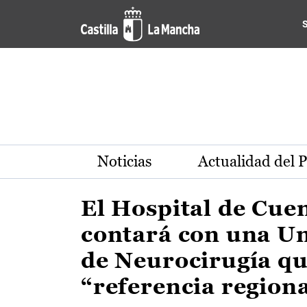
Actualidad de la región de 
Pasar al contenido principal
Noticias
Actualidad del 
El Hospital de Cue
contará con una U
de Neurocirugía qu
“referencia region