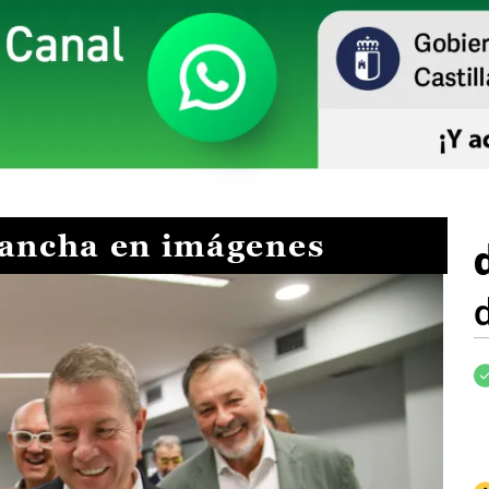
Mancha en imágenes
I