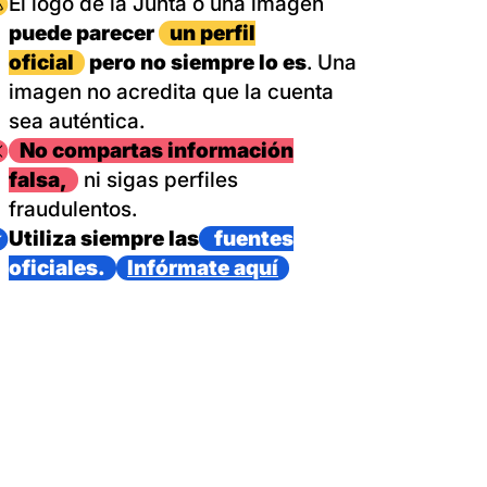
magen
El logo de la Junta o una imagen
puede parecer
un perfil
oficial
pero no siempre lo es
. Una
imagen no acredita que la cuenta
sea auténtica.
magen
No compartas información
falsa,
ni sigas perfiles
fraudulentos.
magen
Utiliza siempre las
fuentes
oficiales.
Infórmate aquí