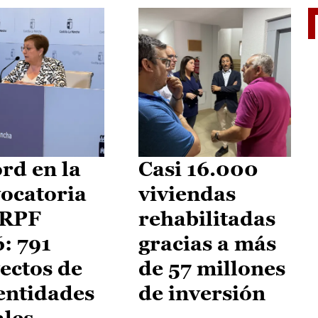
El je
rd en la
Casi 16.000
ocatoria
viviendas
IRPF
rehabilitadas
: 791
gracias a más
ectos de
de 57 millones
entidades
de inversión
ales