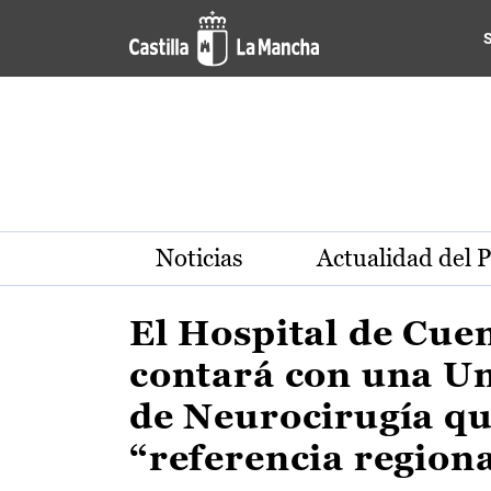
Actualidad de la región de 
Pasar al contenido principal
Noticias
Actualidad del 
El Hospital de Cue
contará con una U
de Neurocirugía qu
“referencia region