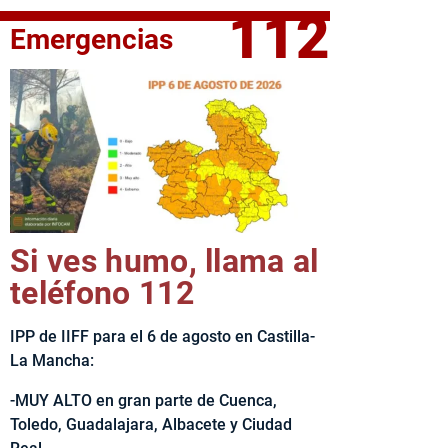
112
Emergencias
fe del Ejecutivo castellanomanchego, Emiliano García-Page, 
Si ves humo, llama al
teléfono 112
IPP de IIFF para el 6 de agosto en Castilla-
La Mancha:
-MUY ALTO en gran parte de Cuenca,
Toledo, Guadalajara, Albacete y Ciudad