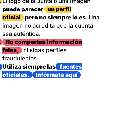
magen
El logo de la Junta o una imagen
puede parecer
un perfil
oficial
pero no siempre lo es
. Una
imagen no acredita que la cuenta
sea auténtica.
magen
No compartas información
falsa,
ni sigas perfiles
fraudulentos.
magen
Utiliza siempre las
fuentes
oficiales.
Infórmate aquí