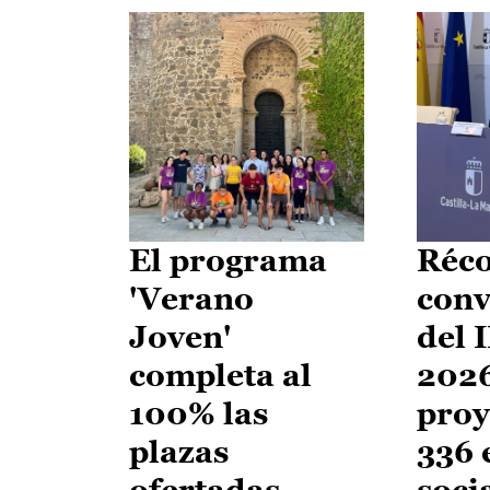
El programa
Réco
'Verano
conv
Joven'
del 
completa al
2026
100% las
proy
plazas
336 
ofertadas
soci