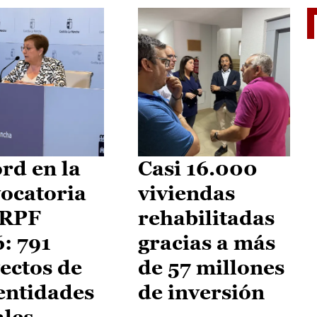
El je
rd en la
Casi 16.000
ocatoria
viviendas
IRPF
rehabilitadas
: 791
gracias a más
ectos de
de 57 millones
entidades
de inversión
ales