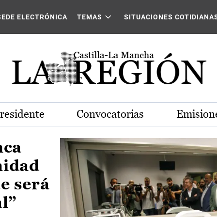
Castilla-La Mancha
SEDE ELECTRÓNICA
TEMAS
SITUACIONES COTIDIANA
Presidente
Convocatorias
Emisione
nca
nidad
e será
al”