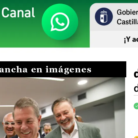
Mancha en imágenes
I