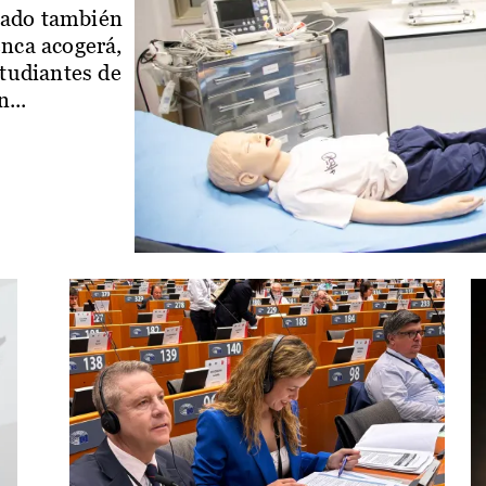
iado también
enca acogerá,
studiantes de
...