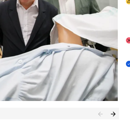
I
I
I
n de Cuenca (CESICU)