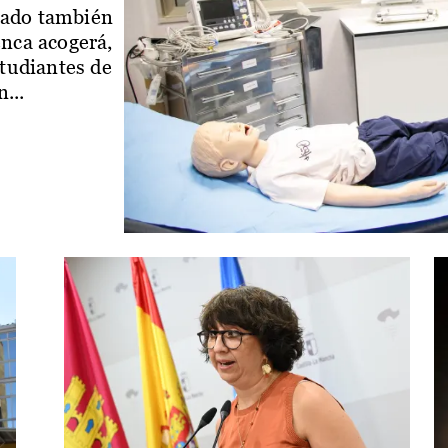
iado también
enca acogerá,
studiantes de
...