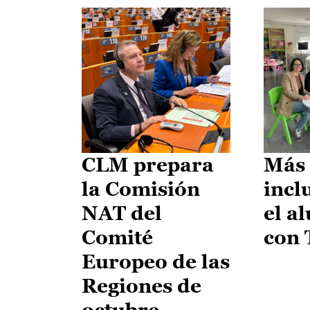
CLM prepara
Más 
la Comisión
incl
NAT del
el a
Comité
con
Europeo de las
Regiones de
octubre