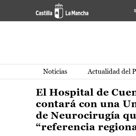
Actualidad de la región de 
Pasar al contenido principal
Noticias
Actualidad del 
El Hospital de Cue
contará con una U
de Neurocirugía qu
“referencia region