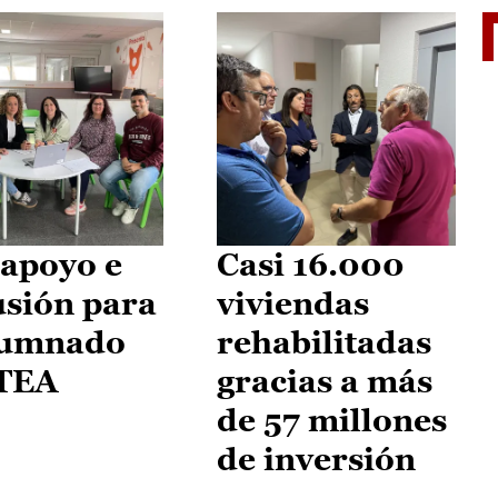
II Vu
apoyo e
Casi 16.000
usión para
viviendas
lumnado
rehabilitadas
 TEA
gracias a más
de 57 millones
de inversión