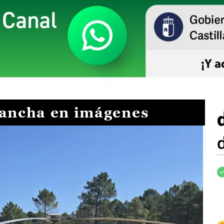
Mancha en imágenes
I