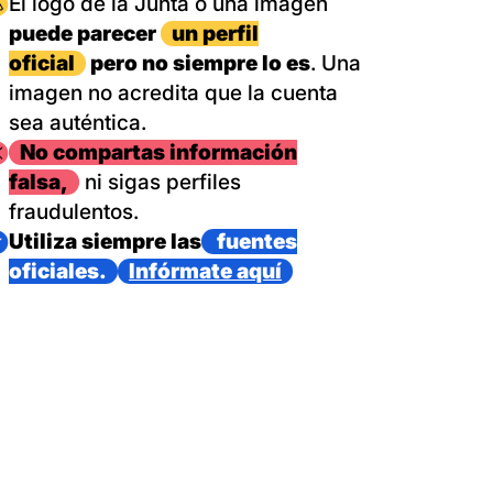
magen
El logo de la Junta o una imagen
puede parecer
un perfil
oficial
pero no siempre lo es
. Una
imagen no acredita que la cuenta
sea auténtica.
magen
No compartas información
falsa,
ni sigas perfiles
fraudulentos.
magen
Utiliza siempre las
fuentes
oficiales.
Infórmate aquí
as con un dispositivo internacional de bomberos forestales,