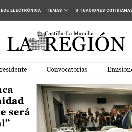
Castilla-La Mancha
SEDE ELECTRÓNICA
TEMAS
SITUACIONES COTIDIANA
Presidente
Convocatorias
Emisione
nca
nidad
e será
al”