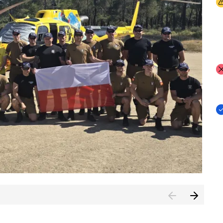
I
I
I
rcambiar por tercer año consecutivo formación y experienci