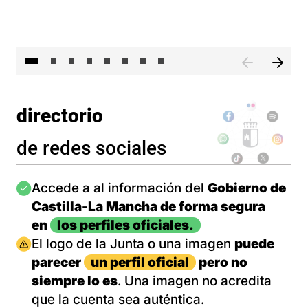
El 
directorio
de redes sociales
Imagen
Accede a al información del
Gobierno de
Castilla-La Mancha de forma segura
en
los perfiles oficiales.
Imagen
El logo de la Junta o una imagen
puede
parecer
un perfil oficial
pero no
siempre lo es
. Una imagen no acredita
que la cuenta sea auténtica.