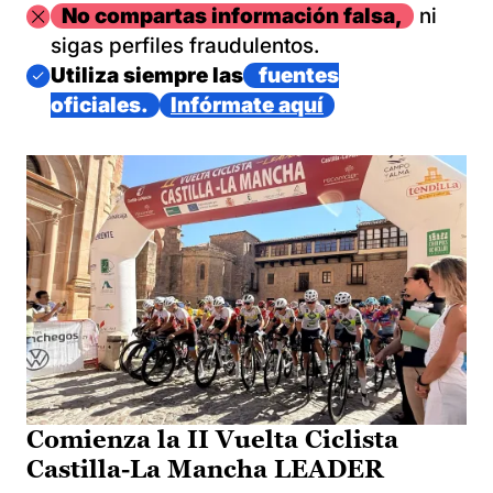
Imagen
No compartas información falsa,
ni
sigas perfiles fraudulentos.
Imagen
Utiliza siempre las
fuentes
oficiales.
Infórmate aquí
Comienza la II Vuelta Ciclista
Castilla-La Mancha LEADER