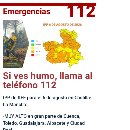
112
Emergencias
fe del Ejecutivo castellanomanchego, Emiliano García-Page, 
Si ves humo, llama al
teléfono 112
IPP de IIFF para el 6 de agosto en Castilla-
La Mancha:
-MUY ALTO en gran parte de Cuenca,
Toledo, Guadalajara, Albacete y Ciudad