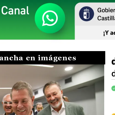
Mancha en imágenes
I