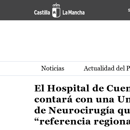
Actualidad de la región de 
Pasar al contenido principal
Noticias
Actualidad del 
El Hospital de Cue
contará con una U
de Neurocirugía qu
“referencia region