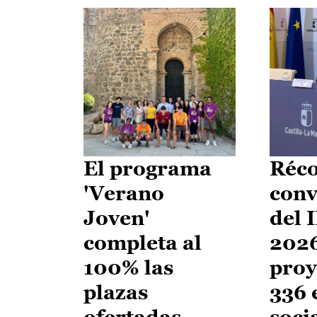
El programa
Réco
'Verano
conv
Joven'
del 
completa al
2026
100% las
proy
plazas
336 
ofertadas
soci