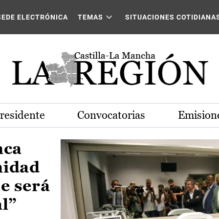
Castilla-La Mancha
SEDE ELECTRÓNICA
TEMAS
SITUACIONES COTIDIANA
Presidente
Convocatorias
Emisione
nca
nidad
e será
al”