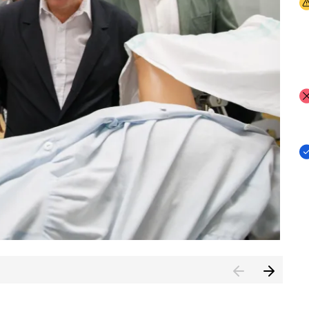
I
I
I
n de Cuenca (CESICU)