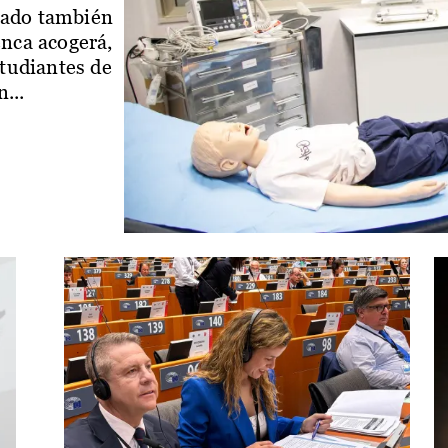
iado también
enca acogerá,
studiantes de
...