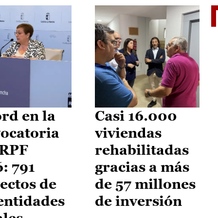
El je
rd en la
Casi 16.000
ocatoria
viviendas
IRPF
rehabilitadas
: 791
gracias a más
ectos de
de 57 millones
entidades
de inversión
ales