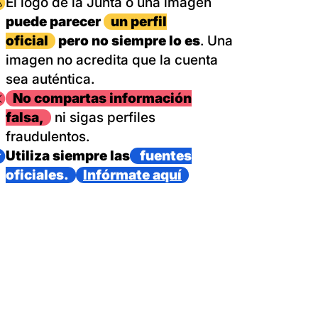
magen
El logo de la Junta o una imagen
puede parecer
un perfil
oficial
pero no siempre lo es
. Una
imagen no acredita que la cuenta
sea auténtica.
magen
No compartas información
falsa,
ni sigas perfiles
fraudulentos.
magen
Utiliza siempre las
fuentes
oficiales.
Infórmate aquí