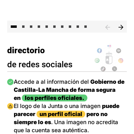
II 
directorio
de redes sociales
Imagen
Accede a al información del
Gobierno de
Castilla-La Mancha de forma segura
en
los perfiles oficiales.
Imagen
El logo de la Junta o una imagen
puede
parecer
un perfil oficial
pero no
siempre lo es
. Una imagen no acredita
que la cuenta sea auténtica.