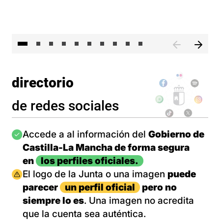
II 
directorio
de redes sociales
Imagen
Accede a al información del
Gobierno de
Castilla-La Mancha de forma segura
en
los perfiles oficiales.
Imagen
El logo de la Junta o una imagen
puede
parecer
un perfil oficial
pero no
siempre lo es
. Una imagen no acredita
que la cuenta sea auténtica.