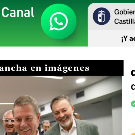
Mancha en imágenes
I