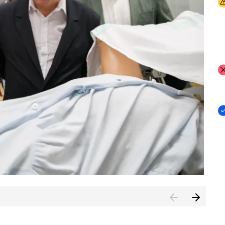
I
I
I
n de Cuenca (CESICU)