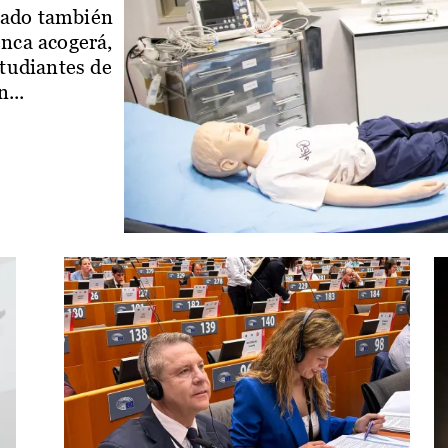
iado también
enca acogerá,
studiantes de
...