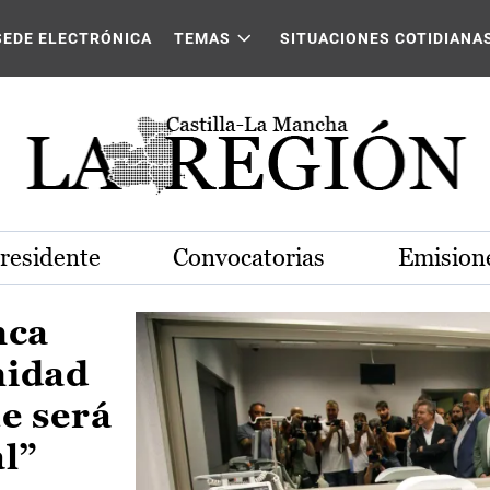
Castilla-La Mancha
SEDE ELECTRÓNICA
TEMAS
SITUACIONES COTIDIANA
Presidente
Convocatorias
Emisione
nca
nidad
e será
al”