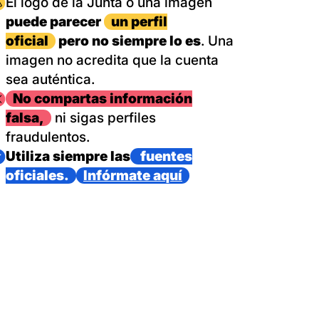
magen
El logo de la Junta o una imagen
puede parecer
un perfil
oficial
pero no siempre lo es
. Una
imagen no acredita que la cuenta
sea auténtica.
magen
No compartas información
falsa,
ni sigas perfiles
fraudulentos.
magen
Utiliza siempre las
fuentes
oficiales.
Infórmate aquí