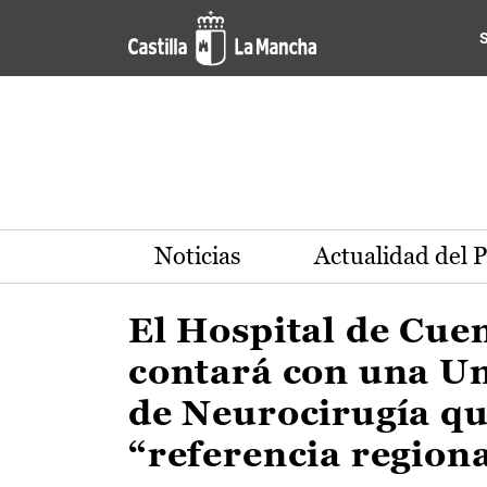
Actualidad de la región de 
Pasar al contenido principal
Noticias
Actualidad del 
El Hospital de Cue
contará con una U
de Neurocirugía qu
“referencia region