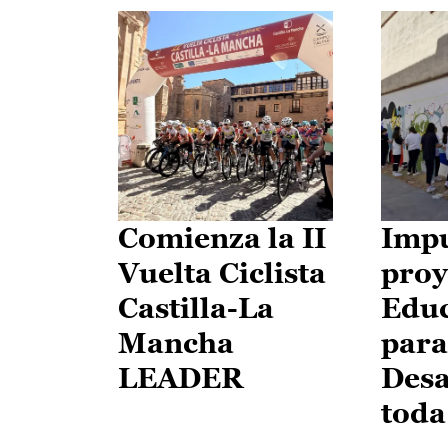
Comienza la II
Impu
Vuelta Ciclista
proy
Castilla-La
Edu
Mancha
para
LEADER
Desa
toda