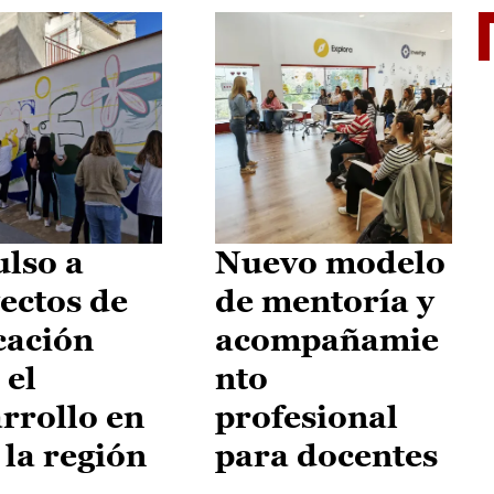
El je
lso a
Nuevo modelo
ectos de
de mentoría y
cación
acompañamie
 el
nto
rrollo en
profesional
 la región
para docentes