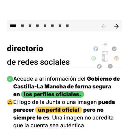
El 
directorio
de redes sociales
Imagen
Accede a al información del
Gobierno de
Castilla-La Mancha de forma segura
en
los perfiles oficiales.
Imagen
El logo de la Junta o una imagen
puede
parecer
un perfil oficial
pero no
siempre lo es
. Una imagen no acredita
que la cuenta sea auténtica.