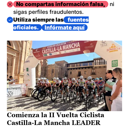
Imagen
No compartas información falsa,
ni
sigas perfiles fraudulentos.
Imagen
Utiliza siempre las
fuentes
oficiales.
Infórmate aquí
Comienza la II Vuelta Ciclista
Castilla-La Mancha LEADER