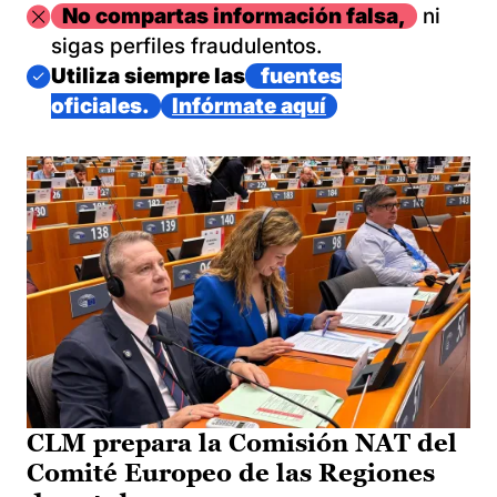
Imagen
No compartas información falsa,
ni
sigas perfiles fraudulentos.
Imagen
Utiliza siempre las
fuentes
oficiales.
Infórmate aquí
CLM prepara la Comisión NAT del
Comité Europeo de las Regiones