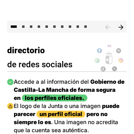
II 
directorio
de redes sociales
Imagen
Accede a al información del
Gobierno de
Castilla-La Mancha de forma segura
en
los perfiles oficiales.
Imagen
El logo de la Junta o una imagen
puede
parecer
un perfil oficial
pero no
siempre lo es
. Una imagen no acredita
que la cuenta sea auténtica.