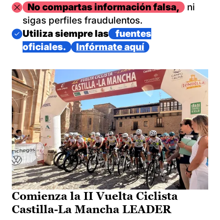
Imagen
No compartas información falsa,
ni
sigas perfiles fraudulentos.
Imagen
Utiliza siempre las
fuentes
oficiales.
Infórmate aquí
Comienza la II Vuelta Ciclista
Castilla-La Mancha LEADER