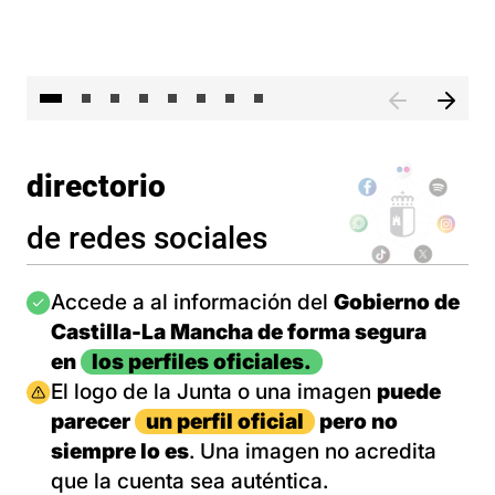
El 
directorio
de redes sociales
Imagen
Accede a al información del
Gobierno de
Castilla-La Mancha de forma segura
en
los perfiles oficiales.
Imagen
El logo de la Junta o una imagen
puede
parecer
un perfil oficial
pero no
siempre lo es
. Una imagen no acredita
que la cuenta sea auténtica.