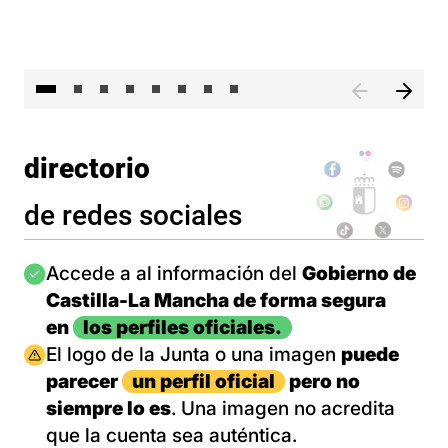
El 
directorio
de redes sociales
Imagen
Accede a al información del
Gobierno de
Castilla-La Mancha de forma segura
en
los perfiles oficiales.
Imagen
El logo de la Junta o una imagen
puede
parecer
un perfil oficial
pero no
siempre lo es
. Una imagen no acredita
que la cuenta sea auténtica.