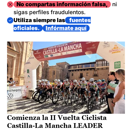
Imagen
No compartas información falsa,
ni
sigas perfiles fraudulentos.
Imagen
Utiliza siempre las
fuentes
oficiales.
Infórmate aquí
Comienza la II Vuelta Ciclista
Castilla-La Mancha LEADER