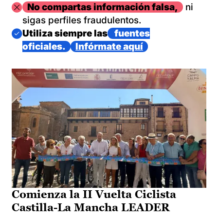
Imagen
No compartas información falsa,
ni
sigas perfiles fraudulentos.
Imagen
Utiliza siempre las
fuentes
oficiales.
Infórmate aquí
Comienza la II Vuelta Ciclista
Castilla-La Mancha LEADER