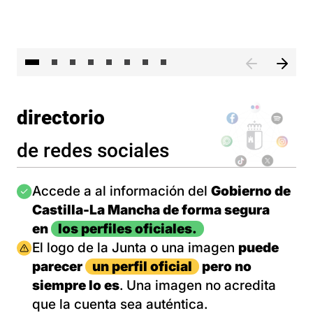
El 
directorio
de redes sociales
Imagen
Accede a al información del
Gobierno de
Castilla-La Mancha de forma segura
en
los perfiles oficiales.
Imagen
El logo de la Junta o una imagen
puede
parecer
un perfil oficial
pero no
siempre lo es
. Una imagen no acredita
que la cuenta sea auténtica.