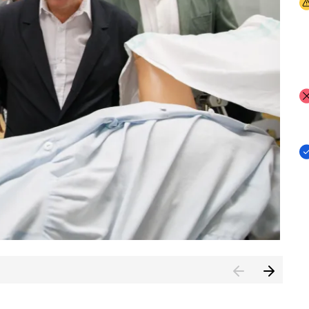
I
I
I
n de Cuenca (CESICU)