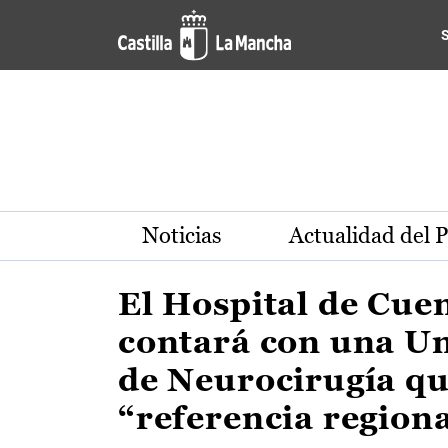
Actualidad de la región de 
Pasar al contenido principal
Noticias
Actualidad del 
El Hospital de Cue
contará con una U
de Neurocirugía qu
“referencia region