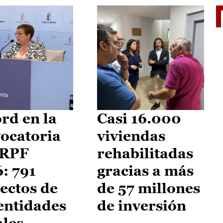
El je
rd en la
Casi 16.000
ocatoria
viviendas
IRPF
rehabilitadas
: 791
gracias a más
ectos de
de 57 millones
entidades
de inversión
ales