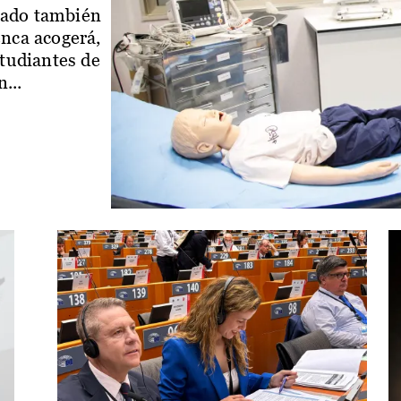
iado también
enca acogerá,
studiantes de
...