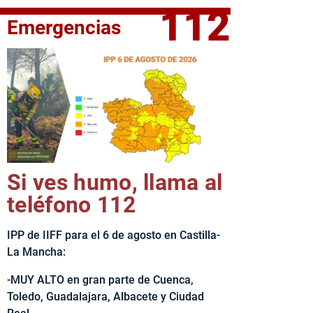
112
Emergencias
fe del Ejecutivo castellanomanchego, Emiliano García-Page, 
Si ves humo, llama al
teléfono 112
IPP de IIFF para el 6 de agosto en Castilla-
La Mancha:
-MUY ALTO en gran parte de Cuenca,
Toledo, Guadalajara, Albacete y Ciudad