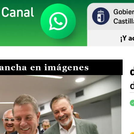
Mancha en imágenes
I