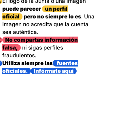
magen
El logo de la Junta o una imagen
puede parecer
un perfil
oficial
pero no siempre lo es
. Una
imagen no acredita que la cuenta
sea auténtica.
magen
No compartas información
falsa,
ni sigas perfiles
fraudulentos.
magen
Utiliza siempre las
fuentes
oficiales.
Infórmate aquí