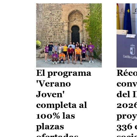
El programa
Réco
'Verano
conv
Joven'
del 
completa al
2026
100% las
proy
plazas
336 
ofertadas
soci