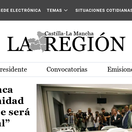
Castilla-La Mancha
SEDE ELECTRÓNICA
TEMAS
SITUACIONES COTIDIANA
Presidente
Convocatorias
Emisione
nca
nidad
e será
al”