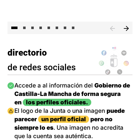
El 
directorio
de redes sociales
Imagen
Accede a al información del
Gobierno de
Castilla-La Mancha de forma segura
en
los perfiles oficiales.
Imagen
El logo de la Junta o una imagen
puede
parecer
un perfil oficial
pero no
siempre lo es
. Una imagen no acredita
que la cuenta sea auténtica.