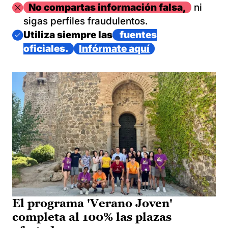
Imagen
No compartas información falsa,
ni
sigas perfiles fraudulentos.
Imagen
Utiliza siempre las
fuentes
oficiales.
Infórmate aquí
El programa 'Verano Joven'
completa al 100% las plazas