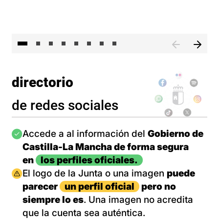
El 
directorio
de redes sociales
Imagen
Accede a al información del
Gobierno de
Castilla-La Mancha de forma segura
en
los perfiles oficiales.
Imagen
El logo de la Junta o una imagen
puede
parecer
un perfil oficial
pero no
siempre lo es
. Una imagen no acredita
que la cuenta sea auténtica.