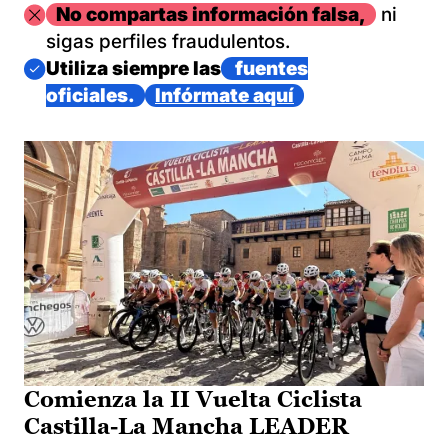
Imagen
No compartas información falsa,
ni
sigas perfiles fraudulentos.
Imagen
Utiliza siempre las
fuentes
oficiales.
Infórmate aquí
Comienza la II Vuelta Ciclista
Castilla-La Mancha LEADER