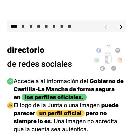
El 
directorio
de redes sociales
Imagen
Accede a al información del
Gobierno de
Castilla-La Mancha de forma segura
en
los perfiles oficiales.
Imagen
El logo de la Junta o una imagen
puede
parecer
un perfil oficial
pero no
siempre lo es
. Una imagen no acredita
que la cuenta sea auténtica.