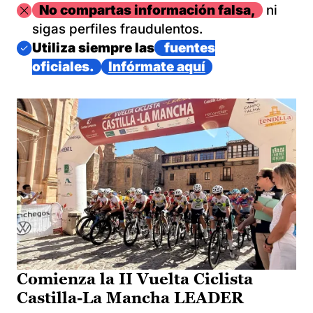
Imagen
No compartas información falsa,
ni
sigas perfiles fraudulentos.
Imagen
Utiliza siempre las
fuentes
oficiales.
Infórmate aquí
Comienza la II Vuelta Ciclista
Castilla-La Mancha LEADER