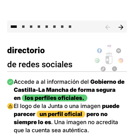
El 
directorio
de redes sociales
Imagen
Accede a al información del
Gobierno de
Castilla-La Mancha de forma segura
en
los perfiles oficiales.
Imagen
El logo de la Junta o una imagen
puede
parecer
un perfil oficial
pero no
siempre lo es
. Una imagen no acredita
que la cuenta sea auténtica.