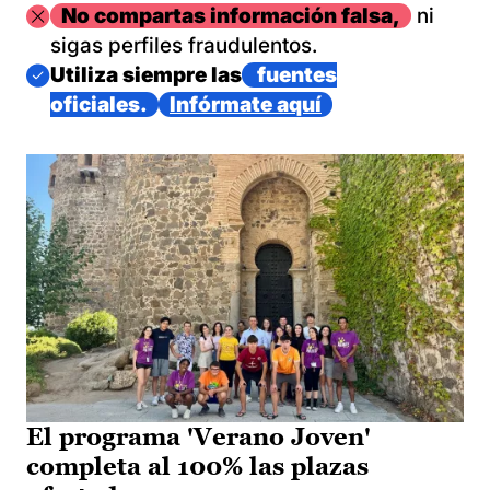
Imagen
No compartas información falsa,
ni
sigas perfiles fraudulentos.
Imagen
Utiliza siempre las
fuentes
oficiales.
Infórmate aquí
El programa 'Verano Joven'
completa al 100% las plazas