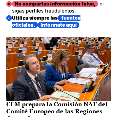
Imagen
No compartas información falsa,
ni
sigas perfiles fraudulentos.
Imagen
Utiliza siempre las
fuentes
oficiales.
Infórmate aquí
CLM prepara la Comisión NAT del
Comité Europeo de las Regiones