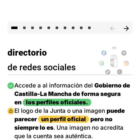
II 
directorio
de redes sociales
Imagen
Accede a al información del
Gobierno de
Castilla-La Mancha de forma segura
en
los perfiles oficiales.
Imagen
El logo de la Junta o una imagen
puede
parecer
un perfil oficial
pero no
siempre lo es
. Una imagen no acredita
que la cuenta sea auténtica.