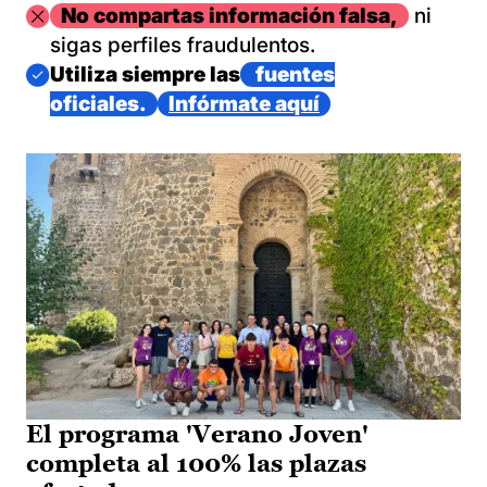
Imagen
No compartas información falsa,
ni
sigas perfiles fraudulentos.
Imagen
Utiliza siempre las
fuentes
oficiales.
Infórmate aquí
El programa 'Verano Joven'
completa al 100% las plazas