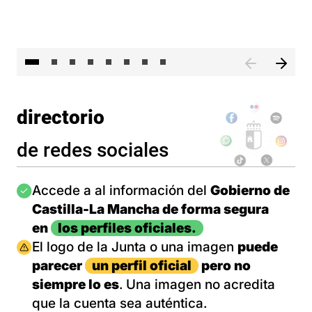
El 
directorio
de redes sociales
Imagen
Accede a al información del
Gobierno de
Castilla-La Mancha de forma segura
en
los perfiles oficiales.
Imagen
El logo de la Junta o una imagen
puede
parecer
un perfil oficial
pero no
siempre lo es
. Una imagen no acredita
que la cuenta sea auténtica.