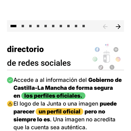
II 
directorio
de redes sociales
Imagen
Accede a al información del
Gobierno de
Castilla-La Mancha de forma segura
en
los perfiles oficiales.
Imagen
El logo de la Junta o una imagen
puede
parecer
un perfil oficial
pero no
siempre lo es
. Una imagen no acredita
que la cuenta sea auténtica.