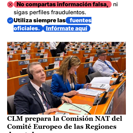
Imagen
No compartas información falsa,
ni
sigas perfiles fraudulentos.
Imagen
Utiliza siempre las
fuentes
oficiales.
Infórmate aquí
CLM prepara la Comisión NAT del
Comité Europeo de las Regiones