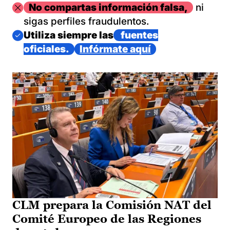
Imagen
No compartas información falsa,
ni
sigas perfiles fraudulentos.
Imagen
Utiliza siempre las
fuentes
oficiales.
Infórmate aquí
CLM prepara la Comisión NAT del
Comité Europeo de las Regiones