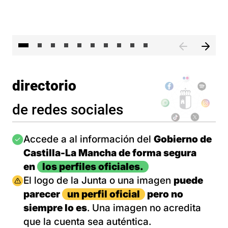
II 
directorio
de redes sociales
Imagen
Accede a al información del
Gobierno de
Castilla-La Mancha de forma segura
en
los perfiles oficiales.
Imagen
El logo de la Junta o una imagen
puede
parecer
un perfil oficial
pero no
siempre lo es
. Una imagen no acredita
que la cuenta sea auténtica.