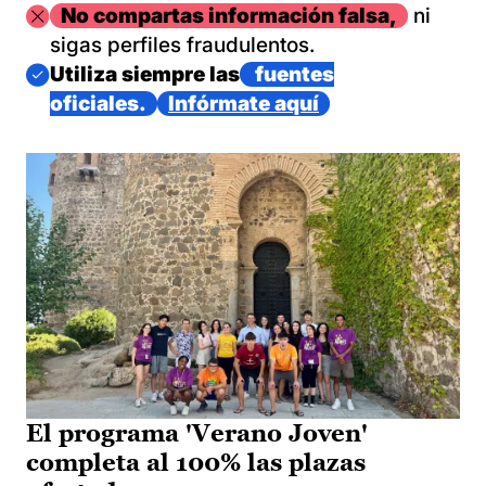
Imagen
No compartas información falsa,
ni
sigas perfiles fraudulentos.
Imagen
Utiliza siempre las
fuentes
oficiales.
Infórmate aquí
El programa 'Verano Joven'
completa al 100% las plazas