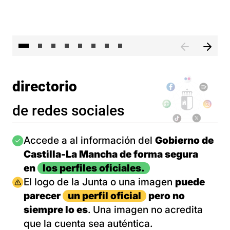
El 
directorio
de redes sociales
Imagen
Accede a al información del
Gobierno de
Castilla-La Mancha de forma segura
en
los perfiles oficiales.
Imagen
El logo de la Junta o una imagen
puede
parecer
un perfil oficial
pero no
siempre lo es
. Una imagen no acredita
que la cuenta sea auténtica.