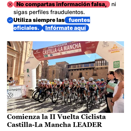
Imagen
No compartas información falsa,
ni
sigas perfiles fraudulentos.
Imagen
Utiliza siempre las
fuentes
oficiales.
Infórmate aquí
Comienza la II Vuelta Ciclista
Castilla-La Mancha LEADER