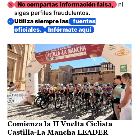
Imagen
No compartas información falsa,
ni
sigas perfiles fraudulentos.
Imagen
Utiliza siempre las
fuentes
oficiales.
Infórmate aquí
Comienza la II Vuelta Ciclista
Castilla-La Mancha LEADER