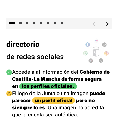
El 
directorio
de redes sociales
Imagen
Accede a al información del
Gobierno de
Castilla-La Mancha de forma segura
en
los perfiles oficiales.
Imagen
El logo de la Junta o una imagen
puede
parecer
un perfil oficial
pero no
siempre lo es
. Una imagen no acredita
que la cuenta sea auténtica.