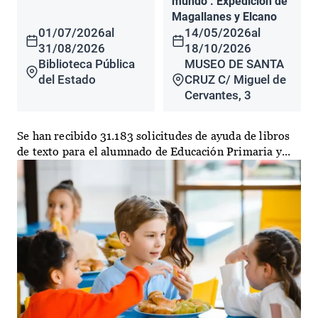
mundo". Expedición de
Magallanes y Elcano
01/07/2026
al
14/05/2026
al
31/08/2026
18/10/2026
Biblioteca Pública
MUSEO DE SANTA
del Estado
CRUZ C/ Miguel de
Cervantes, 3
Se han recibido 31.183 solicitudes de ayuda de libros
de texto para el alumnado de Educación Primaria y...