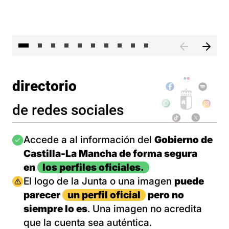
II 
directorio
de redes sociales
Imagen
Accede a al información del
Gobierno de
Castilla-La Mancha de forma segura
en
los perfiles oficiales.
Imagen
El logo de la Junta o una imagen
puede
parecer
un perfil oficial
pero no
siempre lo es
. Una imagen no acredita
que la cuenta sea auténtica.