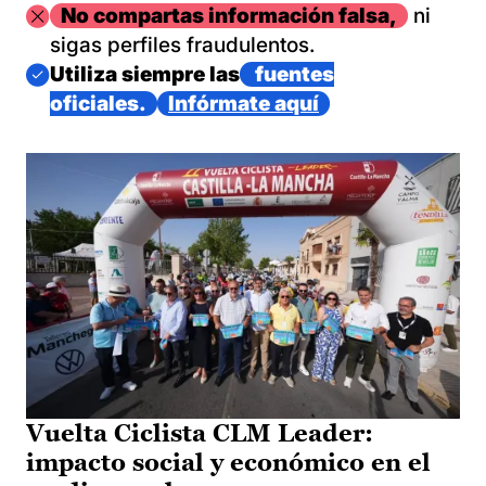
Imagen
No compartas información falsa,
ni
sigas perfiles fraudulentos.
Imagen
Utiliza siempre las
fuentes
oficiales.
Infórmate aquí
Vuelta Ciclista CLM Leader:
impacto social y económico en el