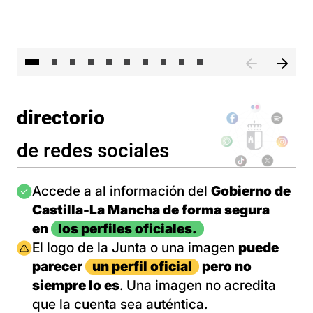
II 
directorio
de redes sociales
Imagen
Accede a al información del
Gobierno de
Castilla-La Mancha de forma segura
en
los perfiles oficiales.
Imagen
El logo de la Junta o una imagen
puede
parecer
un perfil oficial
pero no
siempre lo es
. Una imagen no acredita
que la cuenta sea auténtica.