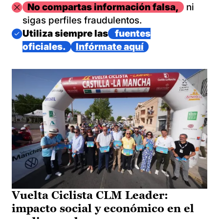
Imagen
No compartas información falsa,
ni
sigas perfiles fraudulentos.
Imagen
Utiliza siempre las
fuentes
oficiales.
Infórmate aquí
Vuelta Ciclista CLM Leader:
impacto social y económico en el