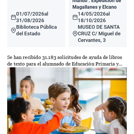
mundo". Expedición de
Magallanes y Elcano
01/07/2026
al
14/05/2026
al
31/08/2026
18/10/2026
Biblioteca Pública
MUSEO DE SANTA
del Estado
CRUZ C/ Miguel de
Cervantes, 3
Se han recibido 31.183 solicitudes de ayuda de libros
de texto para el alumnado de Educación Primaria y...