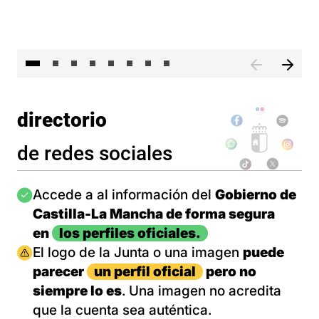
El 
directorio
de redes sociales
Imagen
Accede a al información del
Gobierno de
Castilla-La Mancha de forma segura
en
los perfiles oficiales.
Imagen
El logo de la Junta o una imagen
puede
parecer
un perfil oficial
pero no
siempre lo es
. Una imagen no acredita
que la cuenta sea auténtica.