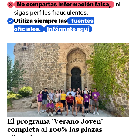
Imagen
No compartas información falsa,
ni
sigas perfiles fraudulentos.
Imagen
Utiliza siempre las
fuentes
oficiales.
Infórmate aquí
El programa 'Verano Joven'
completa al 100% las plazas