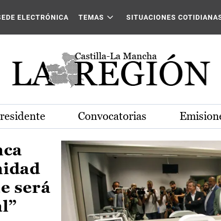
Castilla-La Mancha
SEDE ELECTRÓNICA
TEMAS
SITUACIONES COTIDIANA
Presidente
Convocatorias
Emisione
nca
nidad
e será
al”