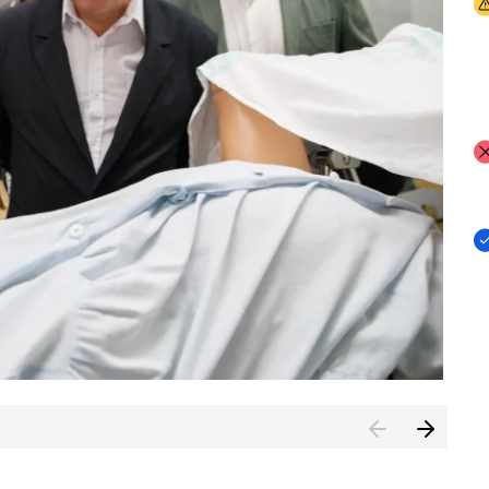
I
I
I
n de Cuenca (CESICU)