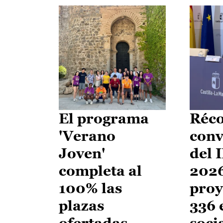
El programa
Réco
'Verano
conv
Joven'
del 
completa al
2026
100% las
proy
plazas
336 
ofertadas
soci