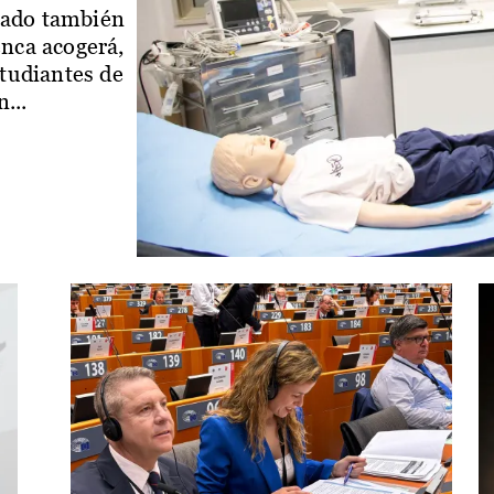
iado también
enca acogerá,
studiantes de
...