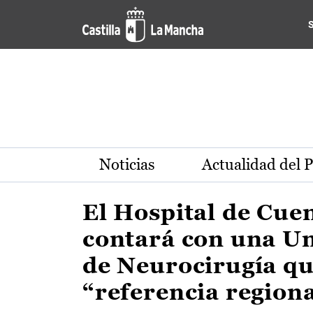
Actualidad de la región de 
Pasar al contenido principal
Noticias
Actualidad del 
El Hospital de Cue
contará con una U
de Neurocirugía qu
“referencia region