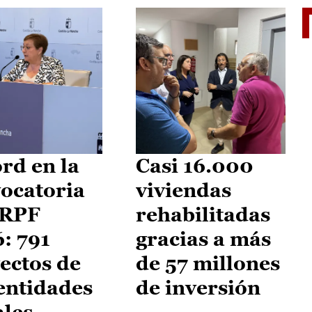
El je
rd en la
Casi 16.000
ocatoria
viviendas
IRPF
rehabilitadas
: 791
gracias a más
ectos de
de 57 millones
entidades
de inversión
ales