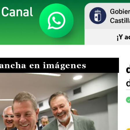
Mancha en imágenes
I