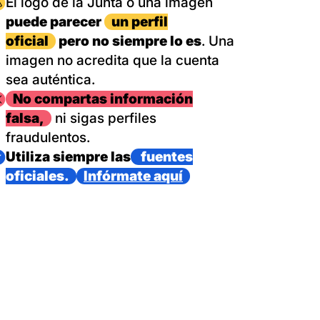
magen
El logo de la Junta o una imagen
puede parecer
un perfil
oficial
pero no siempre lo es
. Una
imagen no acredita que la cuenta
sea auténtica.
magen
No compartas información
falsa,
ni sigas perfiles
fraudulentos.
magen
Utiliza siempre las
fuentes
oficiales.
Infórmate aquí