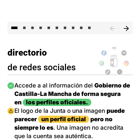
II 
directorio
de redes sociales
Imagen
Accede a al información del
Gobierno de
Castilla-La Mancha de forma segura
en
los perfiles oficiales.
Imagen
El logo de la Junta o una imagen
puede
parecer
un perfil oficial
pero no
siempre lo es
. Una imagen no acredita
que la cuenta sea auténtica.