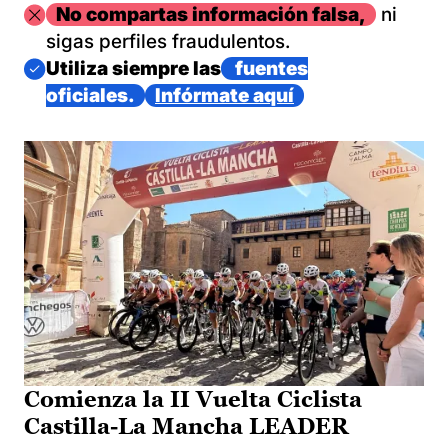
Imagen
No compartas información falsa,
ni
sigas perfiles fraudulentos.
Imagen
Utiliza siempre las
fuentes
oficiales.
Infórmate aquí
Comienza la II Vuelta Ciclista
Castilla-La Mancha LEADER