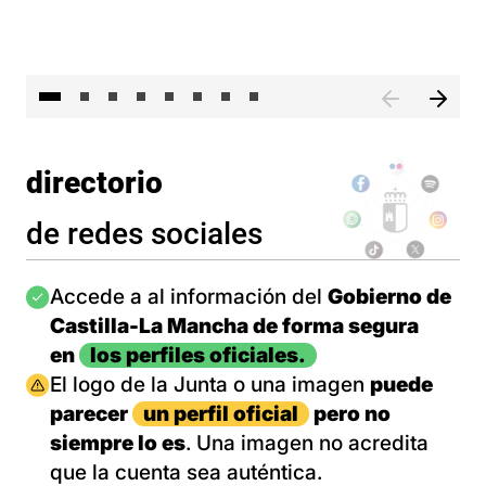
El 
directorio
de redes sociales
Imagen
Accede a al información del
Gobierno de
Castilla-La Mancha de forma segura
en
los perfiles oficiales.
Imagen
El logo de la Junta o una imagen
puede
parecer
un perfil oficial
pero no
siempre lo es
. Una imagen no acredita
que la cuenta sea auténtica.