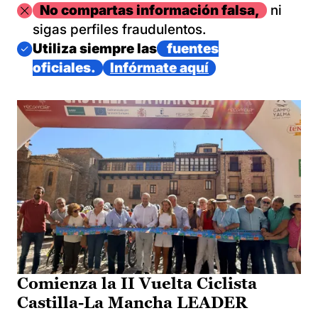
Imagen
No compartas información falsa,
ni
sigas perfiles fraudulentos.
Imagen
Utiliza siempre las
fuentes
oficiales.
Infórmate aquí
Comienza la II Vuelta Ciclista
Castilla-La Mancha LEADER