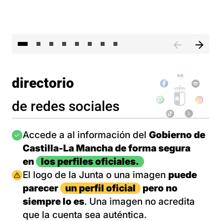
El 
directorio
de redes sociales
Imagen
Accede a al información del
Gobierno de
Castilla-La Mancha de forma segura
en
los perfiles oficiales.
Imagen
El logo de la Junta o una imagen
puede
parecer
un perfil oficial
pero no
siempre lo es
. Una imagen no acredita
que la cuenta sea auténtica.