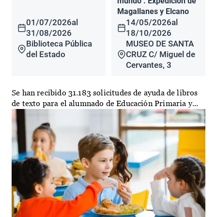
mundo". Expedición de
Magallanes y Elcano
01/07/2026
al
14/05/2026
al
31/08/2026
18/10/2026
Biblioteca Pública
MUSEO DE SANTA
del Estado
CRUZ C/ Miguel de
Cervantes, 3
Se han recibido 31.183 solicitudes de ayuda de libros
de texto para el alumnado de Educación Primaria y...