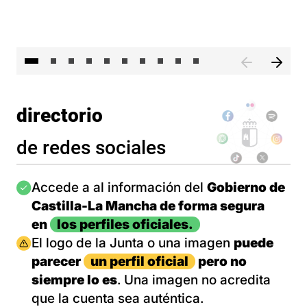
II 
directorio
de redes sociales
Imagen
Accede a al información del
Gobierno de
Castilla-La Mancha de forma segura
en
los perfiles oficiales.
Imagen
El logo de la Junta o una imagen
puede
parecer
un perfil oficial
pero no
siempre lo es
. Una imagen no acredita
que la cuenta sea auténtica.