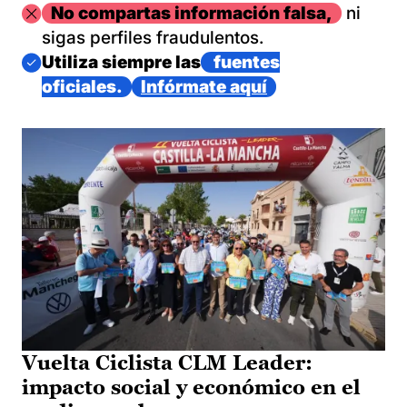
Imagen
No compartas información falsa,
ni
sigas perfiles fraudulentos.
Imagen
Utiliza siempre las
fuentes
oficiales.
Infórmate aquí
Vuelta Ciclista CLM Leader:
impacto social y económico en el