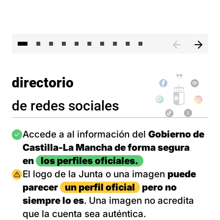
II 
directorio
de redes sociales
Imagen
Accede a al información del
Gobierno de
Castilla-La Mancha de forma segura
en
los perfiles oficiales.
Imagen
El logo de la Junta o una imagen
puede
parecer
un perfil oficial
pero no
siempre lo es
. Una imagen no acredita
que la cuenta sea auténtica.