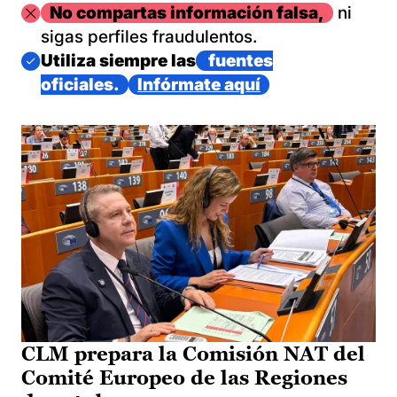
Imagen
No compartas información falsa,
ni
sigas perfiles fraudulentos.
Imagen
Utiliza siempre las
fuentes
oficiales.
Infórmate aquí
CLM prepara la Comisión NAT del
Comité Europeo de las Regiones