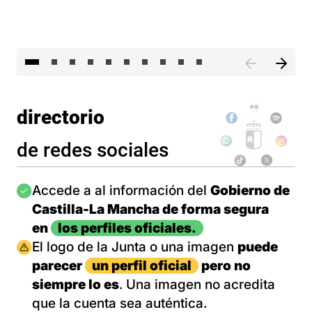
II 
directorio
de redes sociales
Imagen
Accede a al información del
Gobierno de
Castilla-La Mancha de forma segura
en
los perfiles oficiales.
Imagen
El logo de la Junta o una imagen
puede
parecer
un perfil oficial
pero no
siempre lo es
. Una imagen no acredita
que la cuenta sea auténtica.