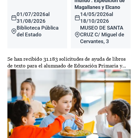
mundo". Expedición de
Magallanes y Elcano
01/07/2026
al
14/05/2026
al
31/08/2026
18/10/2026
Biblioteca Pública
MUSEO DE SANTA
del Estado
CRUZ C/ Miguel de
Cervantes, 3
Se han recibido 31.183 solicitudes de ayuda de libros
de texto para el alumnado de Educación Primaria y...