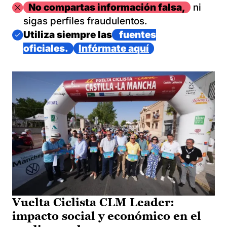
Imagen
No compartas información falsa,
ni
sigas perfiles fraudulentos.
Imagen
Utiliza siempre las
fuentes
oficiales.
Infórmate aquí
Vuelta Ciclista CLM Leader:
impacto social y económico en el