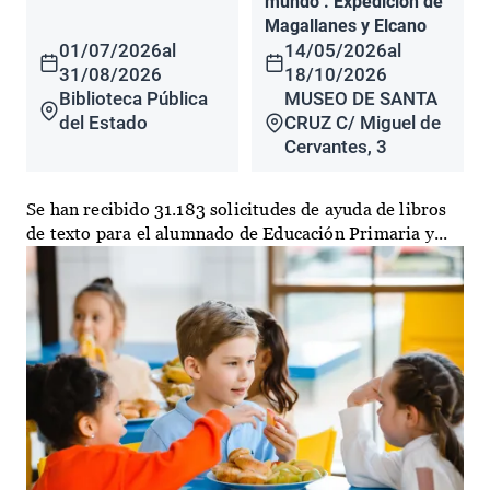
mundo". Expedición de
Magallanes y Elcano
01/07/2026
al
14/05/2026
al
31/08/2026
18/10/2026
Biblioteca Pública
MUSEO DE SANTA
del Estado
CRUZ C/ Miguel de
Cervantes, 3
Se han recibido 31.183 solicitudes de ayuda de libros
de texto para el alumnado de Educación Primaria y...