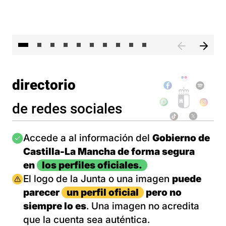
II 
directorio
de redes sociales
Imagen
Accede a al información del
Gobierno de
Castilla-La Mancha de forma segura
en
los perfiles oficiales.
Imagen
El logo de la Junta o una imagen
puede
parecer
un perfil oficial
pero no
siempre lo es
. Una imagen no acredita
que la cuenta sea auténtica.