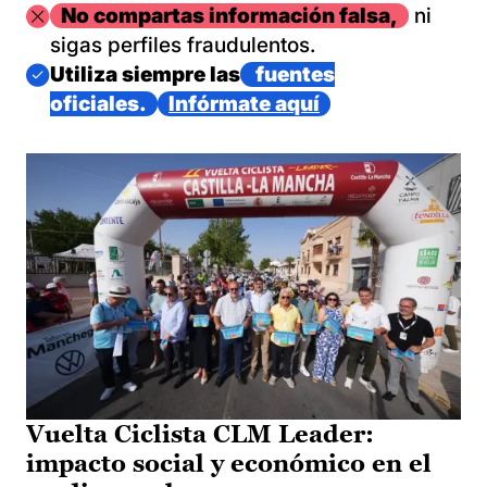
Imagen
No compartas información falsa,
ni
sigas perfiles fraudulentos.
Imagen
Utiliza siempre las
fuentes
oficiales.
Infórmate aquí
Vuelta Ciclista CLM Leader:
impacto social y económico en el