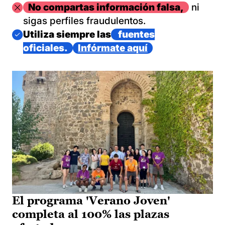
Imagen
No compartas información falsa,
ni
sigas perfiles fraudulentos.
Imagen
Utiliza siempre las
fuentes
oficiales.
Infórmate aquí
El programa 'Verano Joven'
completa al 100% las plazas