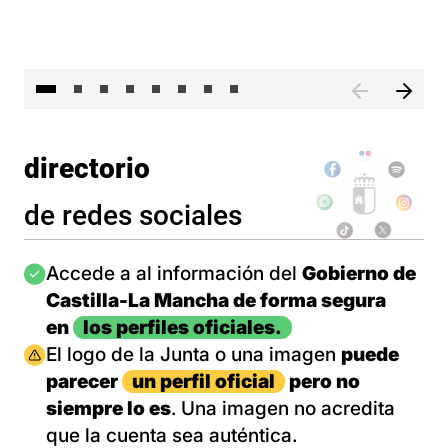
El 
directorio
de redes sociales
Imagen
Accede a al información del
Gobierno de
Castilla-La Mancha de forma segura
en
los perfiles oficiales.
Imagen
El logo de la Junta o una imagen
puede
parecer
un perfil oficial
pero no
siempre lo es
. Una imagen no acredita
que la cuenta sea auténtica.