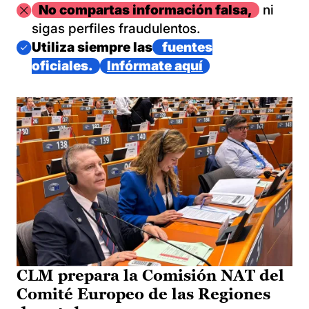
Imagen
No compartas información falsa,
ni
sigas perfiles fraudulentos.
Imagen
Utiliza siempre las
fuentes
oficiales.
Infórmate aquí
CLM prepara la Comisión NAT del
Comité Europeo de las Regiones