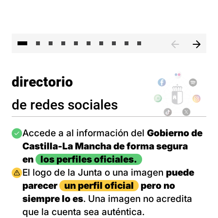
II 
directorio
de redes sociales
Imagen
Accede a al información del
Gobierno de
Castilla-La Mancha de forma segura
en
los perfiles oficiales.
Imagen
El logo de la Junta o una imagen
puede
parecer
un perfil oficial
pero no
siempre lo es
. Una imagen no acredita
que la cuenta sea auténtica.