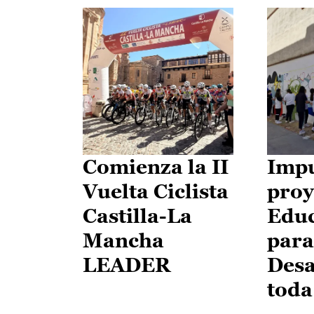
Comienza la II
Impu
Vuelta Ciclista
proy
Castilla-La
Edu
Mancha
para
LEADER
Desa
toda