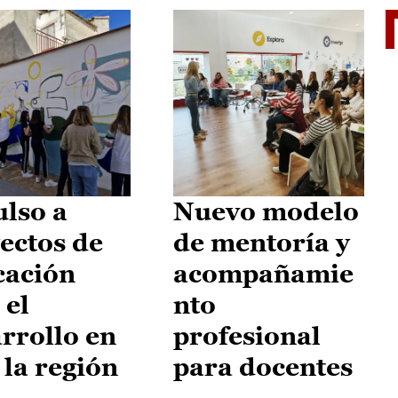
El je
lso a
Nuevo modelo
ectos de
de mentoría y
cación
acompañamie
 el
nto
rrollo en
profesional
 la región
para docentes