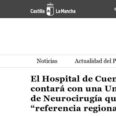
Actualidad de la región de 
Pasar al contenido principal
Noticias
Actualidad del 
El Hospital de Cue
contará con una U
de Neurocirugía qu
“referencia region