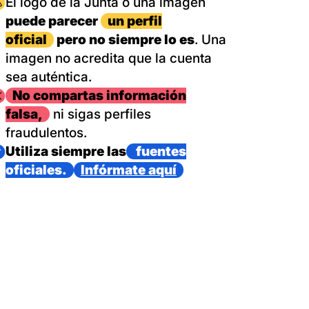
magen
El logo de la Junta o una imagen
puede parecer
un perfil
oficial
pero no siempre lo es
. Una
imagen no acredita que la cuenta
sea auténtica.
magen
No compartas información
falsa,
ni sigas perfiles
fraudulentos.
magen
Utiliza siempre las
fuentes
oficiales.
Infórmate aquí