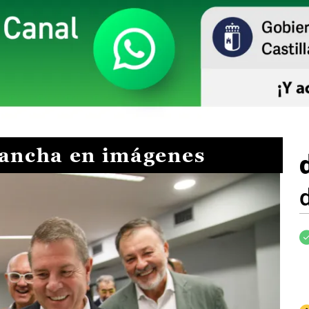
Mancha en imágenes
I