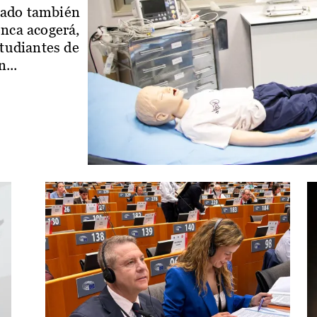
iado también
enca acogerá,
studiantes de
...