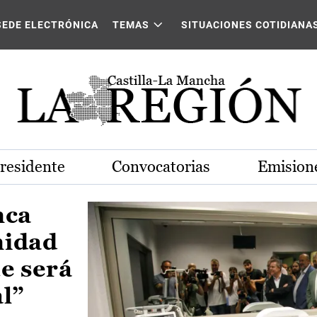
Castilla-La Mancha
SEDE ELECTRÓNICA
TEMAS
SITUACIONES COTIDIANA
Presidente
Convocatorias
Emisione
nca
nidad
e será
al”