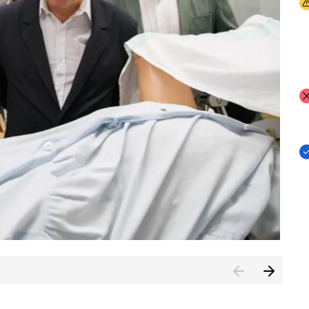
I
I
I
n de Cuenca (CESICU)