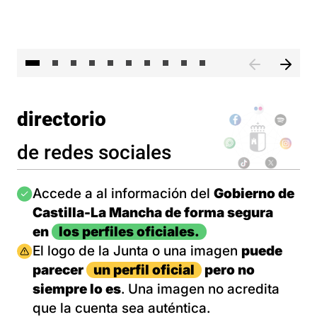
II 
directorio
de redes sociales
Imagen
Accede a al información del
Gobierno de
Castilla-La Mancha de forma segura
en
los perfiles oficiales.
Imagen
El logo de la Junta o una imagen
puede
parecer
un perfil oficial
pero no
siempre lo es
. Una imagen no acredita
que la cuenta sea auténtica.