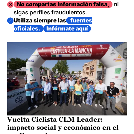
Imagen
No compartas información falsa,
ni
sigas perfiles fraudulentos.
Imagen
Utiliza siempre las
fuentes
oficiales.
Infórmate aquí
Vuelta Ciclista CLM Leader:
impacto social y económico en el