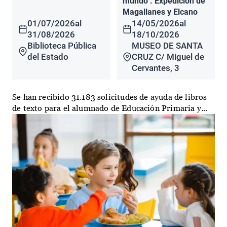
mundo". Expedición de
Magallanes y Elcano
01/07/2026
al
14/05/2026
al
31/08/2026
18/10/2026
Biblioteca Pública
MUSEO DE SANTA
del Estado
CRUZ C/ Miguel de
Cervantes, 3
Se han recibido 31.183 solicitudes de ayuda de libros
de texto para el alumnado de Educación Primaria y...