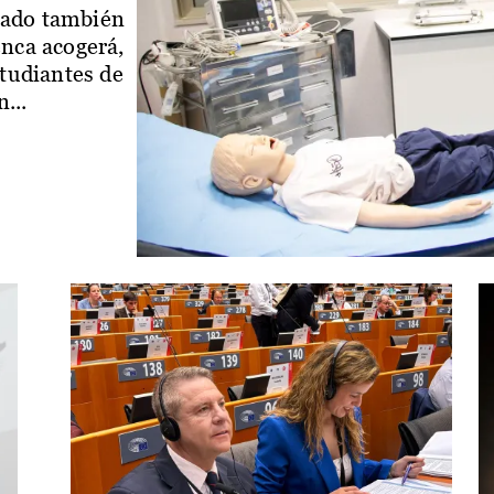
iado también
enca acogerá,
studiantes de
...