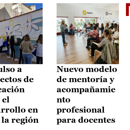
El je
lso a
Nuevo modelo
ectos de
de mentoría y
cación
acompañamie
 el
nto
rrollo en
profesional
 la región
para docentes