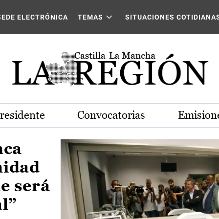
Castilla-La Mancha
SEDE ELECTRÓNICA
TEMAS
SITUACIONES COTIDIANA
Presidente
Convocatorias
Emisione
nca
nidad
e será
al”