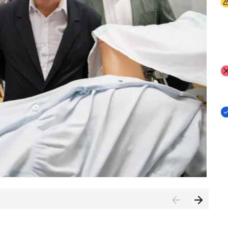
I
I
I
n de Cuenca (CESICU)