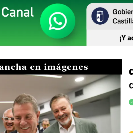
Mancha en imágenes
I