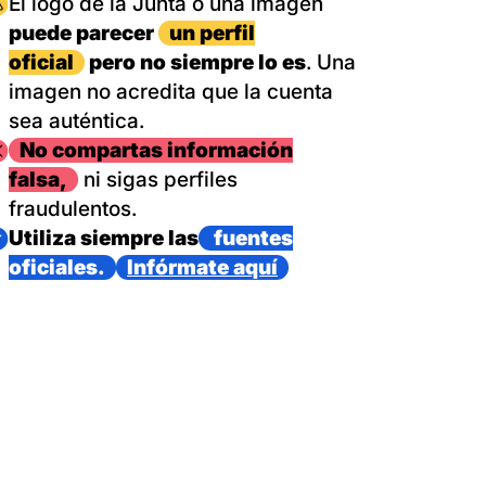
magen
El logo de la Junta o una imagen
puede parecer
un perfil
oficial
pero no siempre lo es
. Una
imagen no acredita que la cuenta
sea auténtica.
magen
No compartas información
falsa,
ni sigas perfiles
fraudulentos.
magen
Utiliza siempre las
fuentes
oficiales.
Infórmate aquí