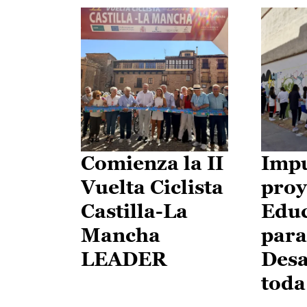
Comienza la II
Impu
Vuelta Ciclista
proy
Castilla-La
Edu
Mancha
para
LEADER
Desa
toda