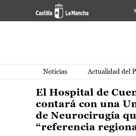
Actualidad de la región de 
Pasar al contenido principal
Noticias
Actualidad del 
El Hospital de Cue
contará con una U
de Neurocirugía qu
“referencia region