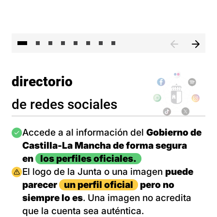
El 
directorio
de redes sociales
Imagen
Accede a al información del
Gobierno de
Castilla-La Mancha de forma segura
en
los perfiles oficiales.
Imagen
El logo de la Junta o una imagen
puede
parecer
un perfil oficial
pero no
siempre lo es
. Una imagen no acredita
que la cuenta sea auténtica.