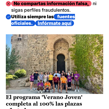
Imagen
No compartas información falsa,
ni
sigas perfiles fraudulentos.
Imagen
Utiliza siempre las
fuentes
oficiales.
Infórmate aquí
El programa 'Verano Joven'
completa al 100% las plazas