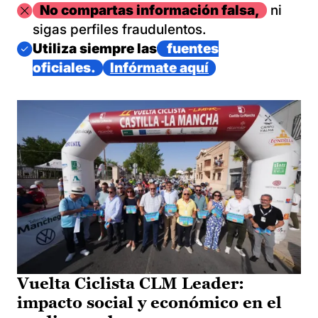
Imagen
No compartas información falsa,
ni
sigas perfiles fraudulentos.
Imagen
Utiliza siempre las
fuentes
oficiales.
Infórmate aquí
Vuelta Ciclista CLM Leader:
impacto social y económico en el