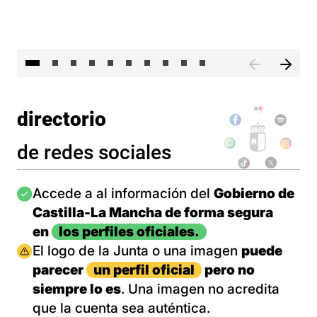
II 
directorio
de redes sociales
Imagen
Accede a al información del
Gobierno de
Castilla-La Mancha de forma segura
en
los perfiles oficiales.
Imagen
El logo de la Junta o una imagen
puede
parecer
un perfil oficial
pero no
siempre lo es
. Una imagen no acredita
que la cuenta sea auténtica.