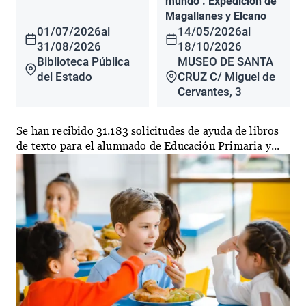
mundo". Expedición de
Magallanes y Elcano
01/07/2026
al
14/05/2026
al
31/08/2026
18/10/2026
Biblioteca Pública
MUSEO DE SANTA
del Estado
CRUZ C/ Miguel de
Cervantes, 3
Se han recibido 31.183 solicitudes de ayuda de libros
de texto para el alumnado de Educación Primaria y...