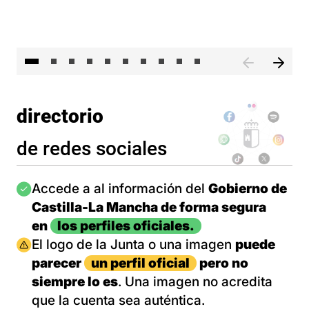
II 
directorio
de redes sociales
Imagen
Accede a al información del
Gobierno de
Castilla-La Mancha de forma segura
en
los perfiles oficiales.
Imagen
El logo de la Junta o una imagen
puede
parecer
un perfil oficial
pero no
siempre lo es
. Una imagen no acredita
que la cuenta sea auténtica.