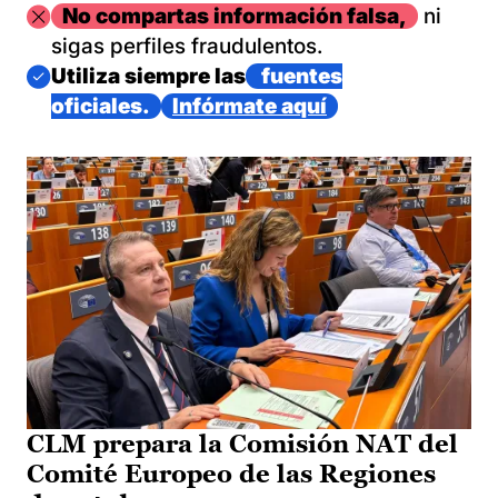
Imagen
No compartas información falsa,
ni
sigas perfiles fraudulentos.
Imagen
Utiliza siempre las
fuentes
oficiales.
Infórmate aquí
CLM prepara la Comisión NAT del
Comité Europeo de las Regiones