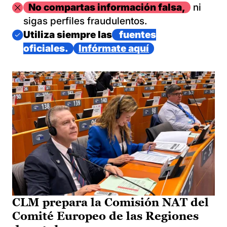
Imagen
No compartas información falsa,
ni
sigas perfiles fraudulentos.
Imagen
Utiliza siempre las
fuentes
oficiales.
Infórmate aquí
CLM prepara la Comisión NAT del
Comité Europeo de las Regiones