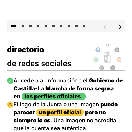
II 
directorio
de redes sociales
Imagen
Accede a al información del
Gobierno de
Castilla-La Mancha de forma segura
en
los perfiles oficiales.
Imagen
El logo de la Junta o una imagen
puede
parecer
un perfil oficial
pero no
siempre lo es
. Una imagen no acredita
que la cuenta sea auténtica.