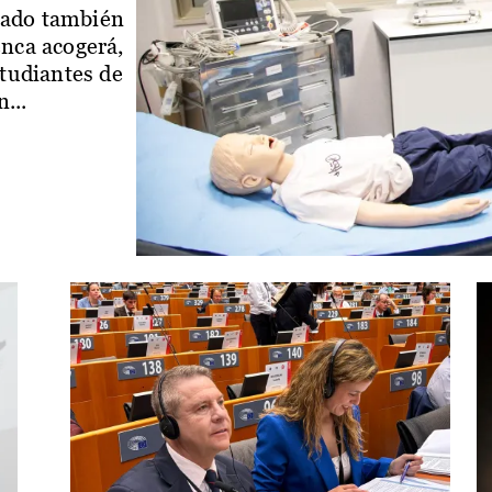
iado también
enca acogerá,
studiantes de
...