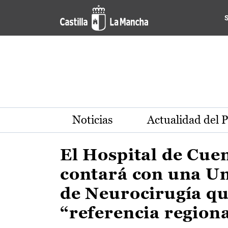
Actualidad de la región de 
Pasar al contenido principal
Noticias
Actualidad del 
El Hospital de Cue
contará con una U
de Neurocirugía qu
“referencia region