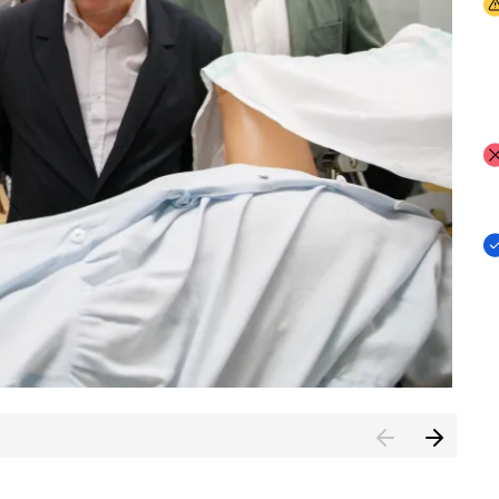
I
I
I
n de Cuenca (CESICU)