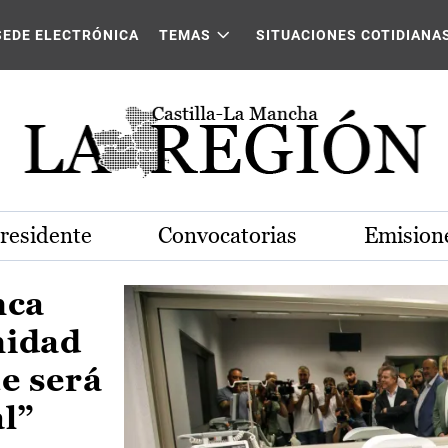
Castilla-La Mancha
SEDE ELECTRÓNICA
TEMAS
SITUACIONES COTIDIANA
Presidente
Convocatorias
Emisione
nca
nidad
e será
al”