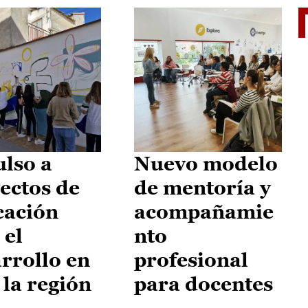
El je
lso a
Nuevo modelo
ectos de
de mentoría y
cación
acompañamie
 el
nto
rrollo en
profesional
 la región
para docentes