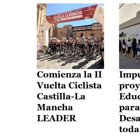
Comienza la II
Impu
Vuelta Ciclista
proy
Castilla-La
Edu
Mancha
para
LEADER
Desa
toda