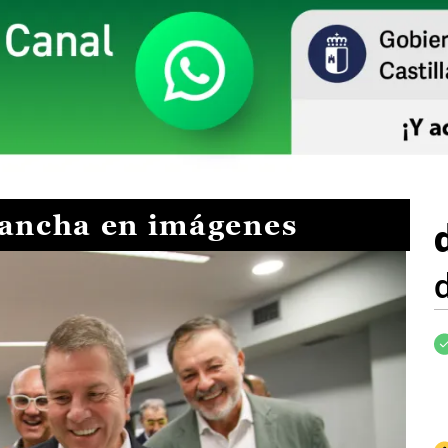
Mancha en imágenes
I