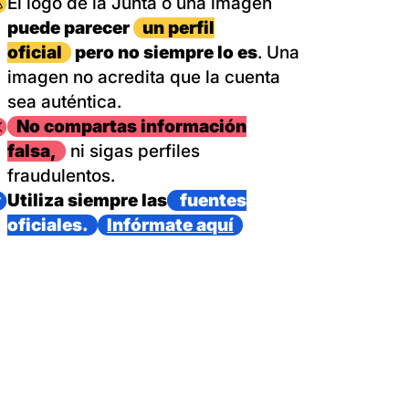
magen
El logo de la Junta o una imagen
puede parecer
un perfil
oficial
pero no siempre lo es
. Una
imagen no acredita que la cuenta
sea auténtica.
magen
No compartas información
falsa,
ni sigas perfiles
fraudulentos.
magen
Utiliza siempre las
fuentes
oficiales.
Infórmate aquí